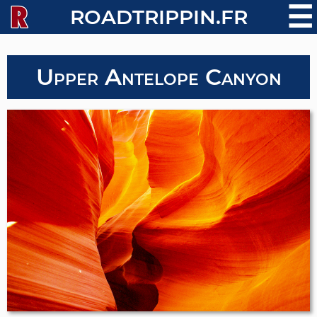
☰
ROADTRIPPIN.FR
Upper Antelope Canyon