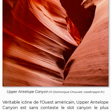
Upper Antelope Canyon
(©
Dominique Chouvet
, roadtrippin.fr)
Véritable icône de l'Ouest américain, Upper Antelope
Canyon est sans conteste le slot canyon le plus