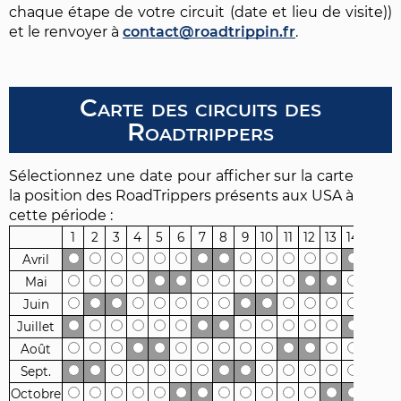
chaque étape de votre circuit (date et lieu de visite))
et le renvoyer à
contact@roadtrippin.fr
.
Carte des circuits des
Roadtrippers
Sélectionnez une date pour afficher sur la carte
la position des RoadTrippers présents aux USA à
cette période :
1
2
3
4
5
6
7
8
9
10
11
12
13
14
15
16
Avril
Mai
Juin
Juillet
Août
Sept.
Octobre