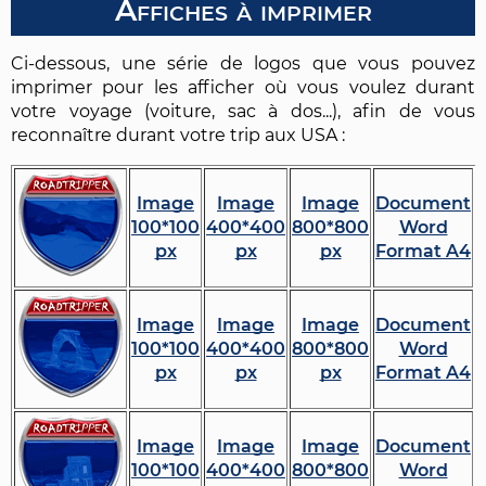
Affiches à imprimer
Ci-dessous, une série de logos que vous pouvez
imprimer pour les afficher où vous voulez durant
votre voyage (voiture, sac à dos...), afin de vous
reconnaître durant votre trip aux USA :
Image
Image
Image
Document
100*100
400*400
800*800
Word
px
px
px
Format A4
Image
Image
Image
Document
100*100
400*400
800*800
Word
px
px
px
Format A4
Image
Image
Image
Document
100*100
400*400
800*800
Word