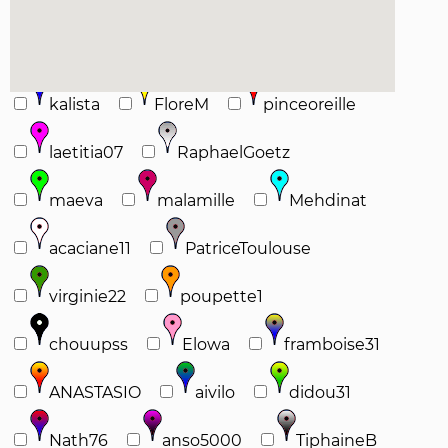
kalista
FloreM
pinceoreille
laetitia07
RaphaelGoetz
maeva
malamille
Mehdinat
acaciane11
PatriceToulouse
virginie22
poupette1
chouupss
Elowa
framboise31
ANASTASIO
aivilo
didou31
Nath76
anso5000
TiphaineB