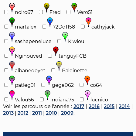
noiro67
Fred
Vero51
martalex
72Dd1158
cathyjack
sashapeneluce
Kiwioui
Nginouved
tanguyFCB
albanedoyet
Baleinette
patleg91
gege062
co64
Valou56
Indiana75
lucnico
Voir les parcours de l'année :
2017
|
2016
|
2015
|
2014
|
2013
|
2012
|
2011
|
2010
|
2009
.