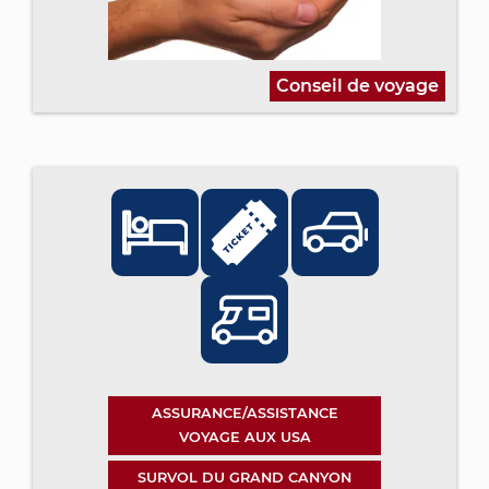
Conseil de voyage
ASSURANCE/ASSISTANCE
VOYAGE AUX USA
SURVOL DU GRAND CANYON