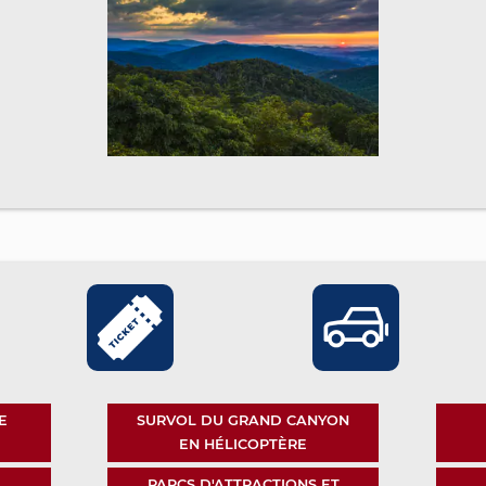
E
SURVOL DU GRAND CANYON
EN HÉLICOPTÈRE
PARCS D'ATTRACTIONS ET