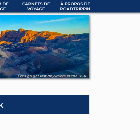
 DE
CARNETS DE
À PROPOS DE
GE
VOYAGE
ROADTRIPPIN
Let's go get lost anywhere in the USA...
k