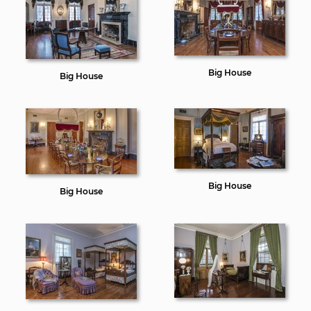
Big House
Big House
Big House
Big House