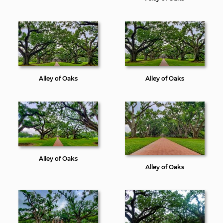
Alley of Oaks
Alley of Oaks
Alley of Oaks
Alley of Oaks