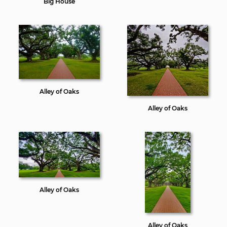
Big House
Alley of Oaks
Alley of Oaks
Alley of Oaks
Alley of Oaks