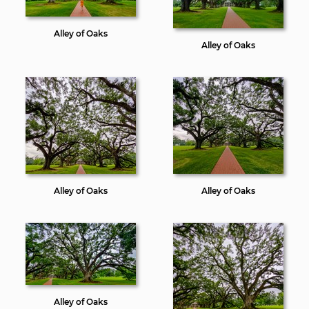
Alley of Oaks
Alley of Oaks
Alley of Oaks
Alley of Oaks
Alley of Oaks