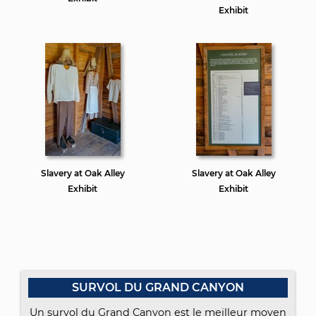
Exhibit
Slavery at Oak Alley
Slavery at Oak Alley
Exhibit
Exhibit
SURVOL DU GRAND CANYON
Un survol du Grand Canyon est le meilleur moyen