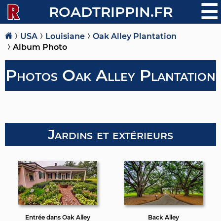
☰
ROADTRIPPIN.FR
USA
Louisiane
Oak Alley Plantation
Album Photo
Photos Oak Alley Plantation
Jardins et extérieurs
Entrée dans Oak Alley
Back Alley