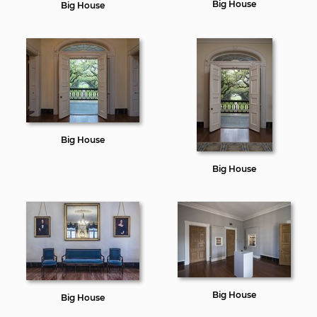
Big House
Big House
Big House
Big House
Big House
Big House