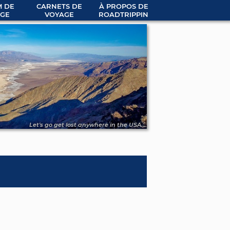
 DE
CARNETS DE
À PROPOS DE
GE
VOYAGE
ROADTRIPPIN
Let's go get lost anywhere in the USA...