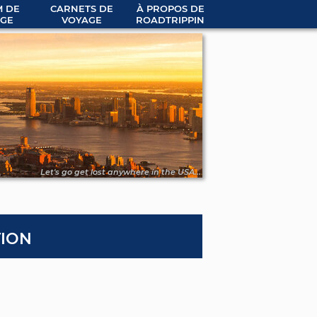
 DE
CARNETS DE
À PROPOS DE
GE
VOYAGE
ROADTRIPPIN
Let's go get lost anywhere in the USA...
ion