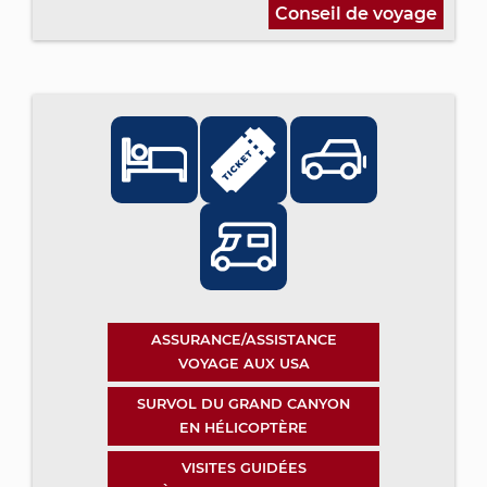
Conseil de voyage
ASSURANCE/ASSISTANCE
VOYAGE AUX USA
SURVOL DU GRAND CANYON
EN HÉLICOPTÈRE
VISITES GUIDÉES