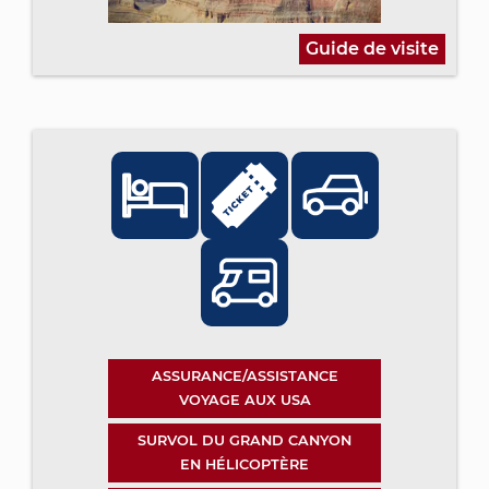
Guide de visite
ASSURANCE/ASSISTANCE
VOYAGE AUX USA
SURVOL DU GRAND CANYON
EN HÉLICOPTÈRE