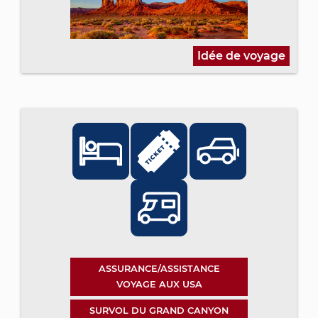
Idée de voyage
ASSURANCE/ASSISTANCE
VOYAGE AUX USA
SURVOL DU GRAND CANYON