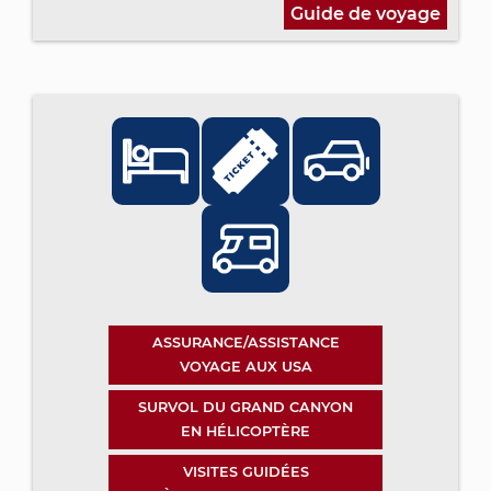
Guide de voyage
ASSURANCE/ASSISTANCE
VOYAGE AUX USA
SURVOL DU GRAND CANYON
EN HÉLICOPTÈRE
VISITES GUIDÉES