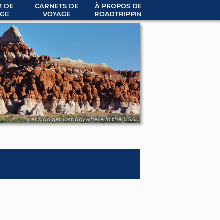
 DE
CARNETS DE
À PROPOS DE
GE
VOYAGE
ROADTRIPPIN
Let's go get lost anywhere in the USA...