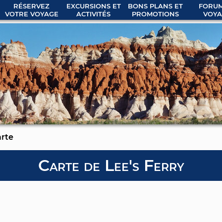
RÉSERVEZ
EXCURSIONS ET
BONS PLANS ET
FORUM
VOTRE VOYAGE
ACTIVITÉS
PROMOTIONS
VOYA
rte
Carte de Lee's Ferry